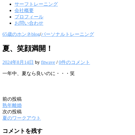
サーフトレーニング
会社概要
プロフィール
お問い合わせ
65歳のホンネblog
/
パーソナルトレーニング
夏、笑顔満開！
2024年8月14日
by
fitwave
/
0件のコメント
一年中、夏なら良いのに・・・笑
前の投稿
投
熟年離婚
稿
次の投稿
夏のワークアウト
ナ
ビ
コメントを残す