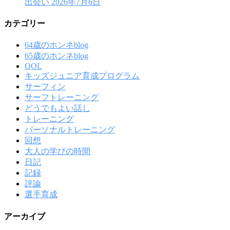
出会い
2026年7月6日
カテゴリー
64歳のホンネblog
65歳のホンネblog
QOL
キッズジュニア育成プログラム
サーフィン
サーフトレーニング
どうでもよい話し
トレーニング
パーソナルトレーニング
回想
大人の学びの時間
日記
記録
評論
選手育成
アーカイブ