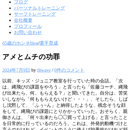
ブログ
パーソナルトレーニング
サーフトレーニング
会社概要
プロフィール
お問い合わせ
65歳のホンネblog
/
選手育成
アメとムチの功罪
2024年7月9日
by
fitwave
/
0件のコメント
以前、キッズ・ジュニア教室を行っていた時の会話。「次
は、縄飛びの課題をやろう」と言ったら「佐藤コーチ、縄飛
び出来たら、何、もらえる？」と聞いてきた。自分は、苦笑
いしながら「何ももらえないけど・・・」、そしたら、しば
し沈黙して、「ふぅ~ん」と納得したような、残念そうな顔
をして、縄飛びの課題にとりかかっていった。おそらく、親
御さんは、「何々出来たら◯◯買って上げる」と言ったこと
を日常的に行っているのだろう。これは、外発的動機づけと
言うのだけれど、イベントのように使えば効果的だけれど頻