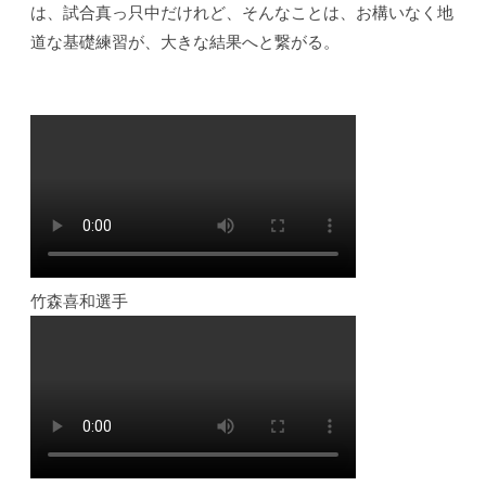
a
ン
は、試合真っ只中だけれど、そんなことは、お構いなく地
v
ト
道な基礎練習が、大きな結果へと繋がる。
e
竹森喜和選手