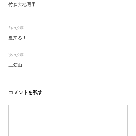
竹森大地選手
前の投稿
夏来る！
投
稿
次の投稿
ナ
三笠山
ビ
ゲ
ー
コメントを残す
シ
ョ
ン