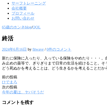
サーフトレーニング
会社概要
プロフィール
お問い合わせ
65歳のホンネblog
/
QOL
終活
2024年6月16日
by
fitwave
/
0件のコメント
新たに保険に入ったり、入っている保険をやめたり・・・。
み止めの薬等で、ぎりぎりまで日常の生活を続けること。そ
どう死ぬかを考えることは、どう生きるかを考えることだか
前の投稿
投
ひでまろ
稿
次の投稿
今年の夏は、ヤバそうだ
ナ
ビ
コメントを残す