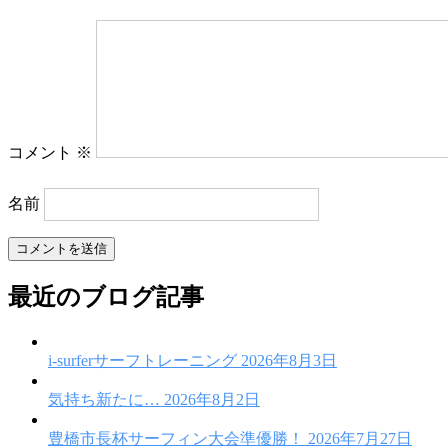
ゲ
ー
シ
ョ
ン
コメント
※
名前
最近のブログ記事
i-surferサーフトレーニング
2026年8月3日
気持ち新たに…
2026年8月2日
豊橋市長杯サーフィン大会準優勝！
2026年7月27日