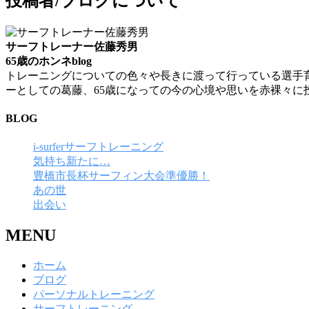
投稿者/ブログについて
サーフトレーナー佐藤秀男
65歳のホンネblog
トレーニングについての色々や長きに渡って行っている選手
ーとしての葛藤、65歳になっての今の心境や思いを赤裸々に
BLOG
i-surferサーフトレーニング
気持ち新たに…
豊橋市長杯サーフィン大会準優勝！
あの世
出会い
MENU
ホーム
ブログ
パーソナルトレーニング
サーフトレーニング