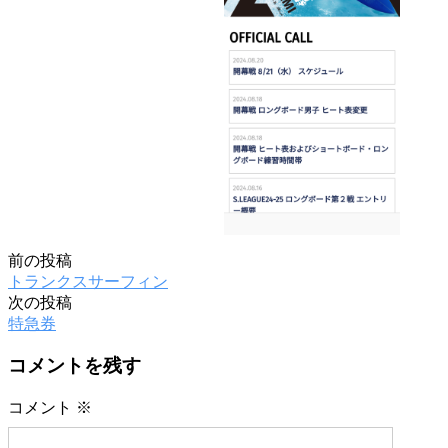
前の投稿
投
トランクスサーフィン
稿
次の投稿
特急券
ナ
ビ
コメントを残す
ゲ
コメント
※
ー