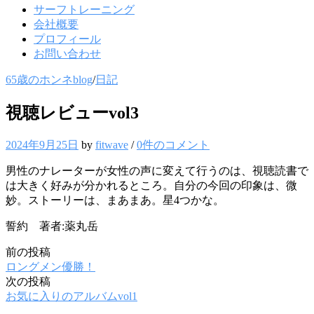
サーフトレーニング
会社概要
プロフィール
お問い合わせ
65歳のホンネblog
/
日記
視聴レビューvol3
2024年9月25日
by
fitwave
/
0件のコメント
男性のナレーターが女性の声に変えて行うのは、視聴読書で
は大きく好みが分かれるところ。自分の今回の印象は、微
妙。ストーリーは、まあまあ。星4つかな。
誓約 著者:薬丸岳
前の投稿
投
ロングメン優勝！
稿
次の投稿
お気に入りのアルバムvol1
ナ