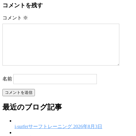
ビ
コメントを残す
ゲ
コメント
※
ー
シ
ョ
ン
名前
最近のブログ記事
i-surferサーフトレーニング
2026年8月3日