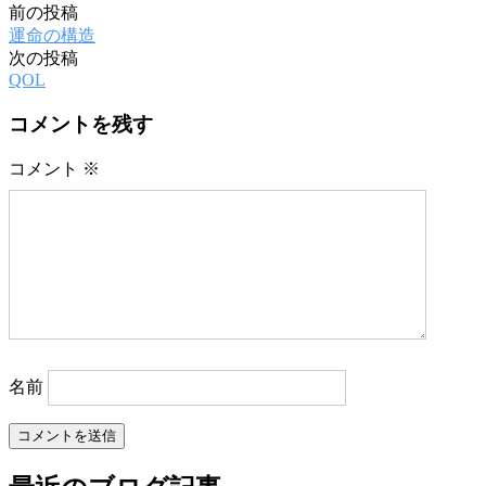
前の投稿
投
運命の構造
稿
次の投稿
QOL
ナ
ビ
コメントを残す
ゲ
コメント
※
ー
シ
ョ
ン
名前