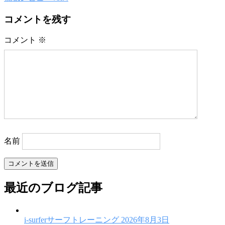
ナ
ビ
コメントを残す
ゲ
コメント
※
ー
シ
ョ
ン
名前
最近のブログ記事
i-surferサーフトレーニング
2026年8月3日