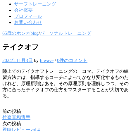
サーフトレーニング
会社概要
プロフィール
お問い合わせ
65歳のホンネblog
/
パーソナルトレーニング
テイクオフ
2024年11月3日
by
fitwave
/
0件のコメント
陸上でのテイクオフトレーニングの一コマ。テイクオフの練
習方法には、指導するコーチによってかなり変化するものだ
けれど、原理原則はある。その原理原則を理解しつつ、その
方に合ったテイクオフの仕方をマスターすることが大切であ
る。
前の投稿
投
竹森喜和選手
稿
次の投稿
視聴レビューvol.4