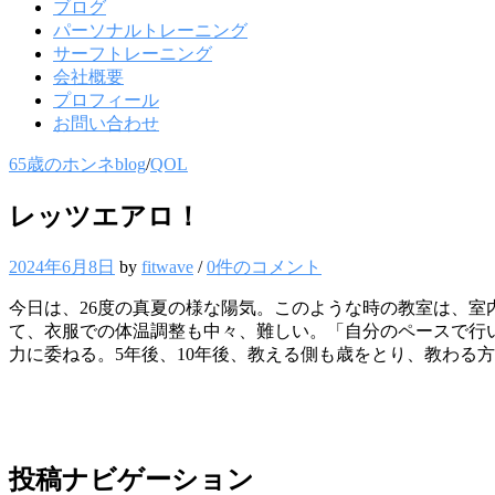
ブログ
パーソナルトレーニング
サーフトレーニング
会社概要
プロフィール
お問い合わせ
65歳のホンネblog
/
QOL
レッツエアロ！
2024年6月8日
by
fitwave
/
0件のコメント
今日は、26度の真夏の様な陽気。このような時の教室は、室
て、衣服での体温調整も中々、難しい。「自分のペースで行
力に委ねる。5年後、10年後、教える側も歳をとり、教わる
投稿ナビゲーション