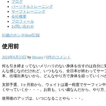
ブログ
パーソナルトレーニング
サーフトレーニング
会社概要
プロフィール
お問い合わせ
65歳のホンネblog
/
記録
使用前
2024年6月23日
by
fitwave
/
0件のコメント
何も引き締まってないメリハリのない身体を出すのは自分に
んな感じなのだけれど、いつもなら、全日本が終わってサー
本、出場出来ないから、どんなやり方で身体を絞っていくべ
支部予選、1ヶ月前から、ウェイトは週一程度でサーフィン中
くやっていくか・・・。お前も、いい歳なんだから、やり方
使用後のアップは、いつになることやら・・・。